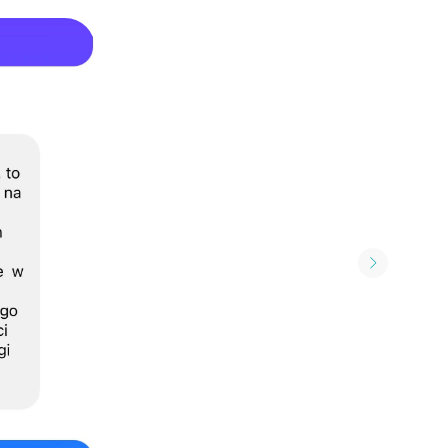
АЦІЄНТАМ
ініка
нтакти
ни