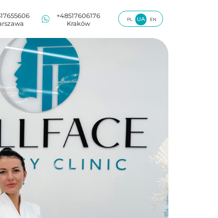
+48517606176
UA
PL
EN
Kraków