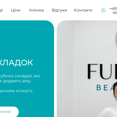
+48517655606
іни
Клініка
Відгуки
Контакти
Warszawa
АДОК
кладок, які
ють віку
 м'якого