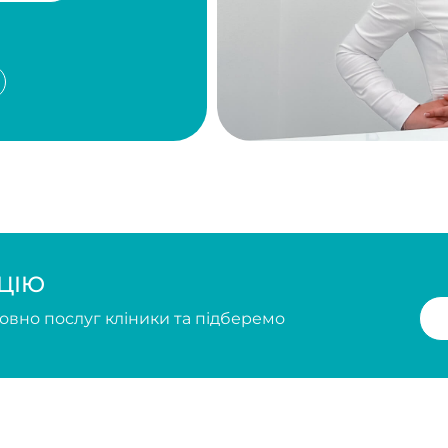
ослуг кліники та підберемо
ЗАПИС У ВАРШАВ