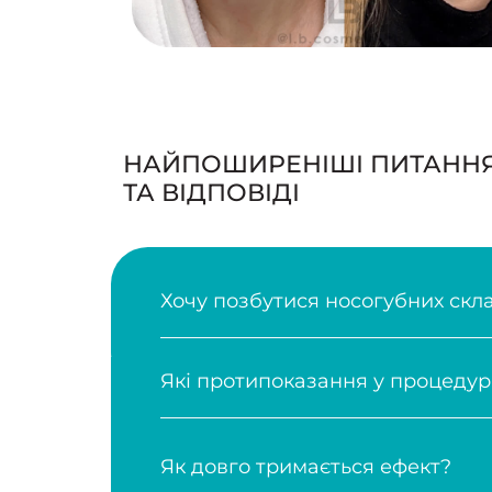
фект?
ТА ВІДПОВІДІ
едура?
Хочу позбутися носогубних складок. 
 мені знадобиться?
Які протипоказання у процедури?
 — отримайте консультацію
Як довго тримається ефект?
Чи безпечна ця процедура?
Скільки мл препарату мені знадобит
Не знайшли відповідь — отримайте к