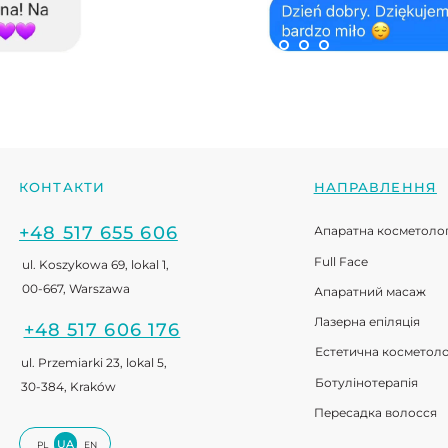
8 517 606 176
Естетична косметологія
zemiarki 23, lokal 5,
Ботулінотерапія
84, Kraków
Пересадка волосся
UA
EN
usług