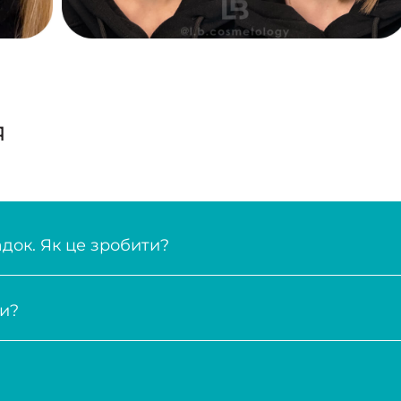
Як це зробити?
ься?
онсультацію спеціаліста