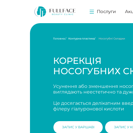
Послуги
Акції
Ц
Головна /
Контурна пластика/
Носогубні Складки
КОРЕКЦІЯ
НОСОГУБНИХ СКЛ
Усунення або зменшення носогубних с
виглядають неестетично та дуже дода
Це досягається делікатним введенням
філеру гіалуронової кислоти
ЗАПИС У ВАРШАВІ
ЗАПИС У КРАКОВІ