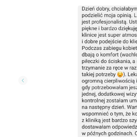
КОН
+48
ul. K
00-6