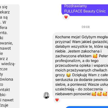
ТАКТИ
НАПРАВЛЕННЯ
П
 517 655 606
Апаратна косметологія
Кл
Full Face
Ко
oszykowa 69, lokal 1,
67, Warszawa
Апаратний масаж
Ці
Лазерна епіляція