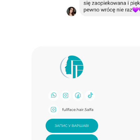
+4
fullface.hair.5alfa
ul. Pr
30-3
ЗАПИС У ВАРШАВІ
PL
ЗАПИС У КРАКОВІ
All rights reserved
.
Privacy Policy
,
Regulamin świadczenia 